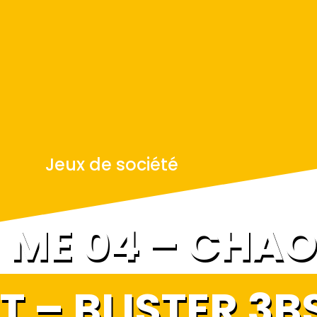
Jeux de société
 ME 04 – CHA
 – BLISTER 3B