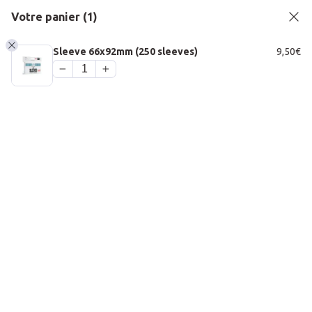
Passer au contenu principal
Passer au pied de page
Votre panier
(1)
Sleeve 66x92mm (250 sleeves)
9,50
€
1
PANIER
Accueil
À propos
Bar à jeux
Jeux de société
Jeux de société