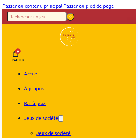
Passer au contenu principal
Passer au pied de page
0
PANIER
Accueil
À propos
Bar à jeux
Jeux de société
Jeux de société