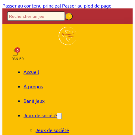
Passer au contenu principal
Passer au pied de page
0
PANIER
Accueil
À propos
Bar à jeux
Jeux de société
Jeux de société