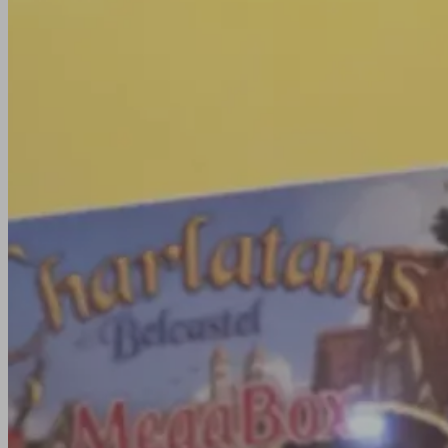
Viens passer un bon moment en famille, entre amis ou
le fameux bar à jeux d'En jeux-tu ? En voilà !
Voir l'agenda