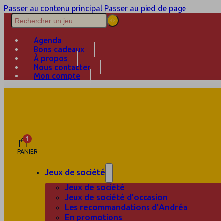
Passer au contenu principal
Passer au pied de page
Agenda
Bons cadeaux
À propos
Nous contacter
Mon compte
1
PANIER
Jeux de société
Jeux de société
Jeux de société d’occasion
Les recommandations d’Andréa
En promotions