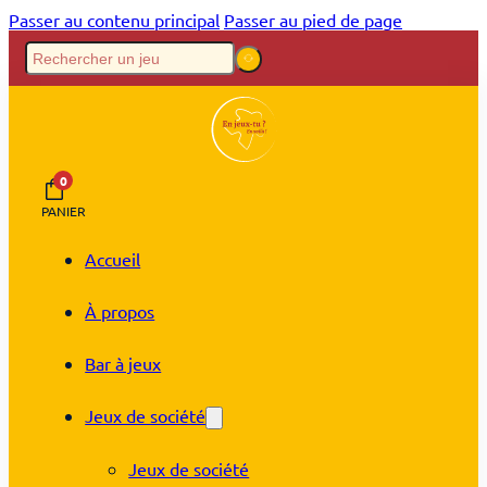
Passer au contenu principal
Passer au pied de page
0
PANIER
Accueil
À propos
Bar à jeux
Jeux de société
Jeux de société