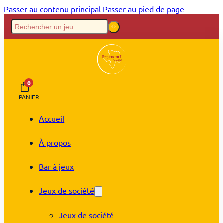
Passer au contenu principal
Passer au pied de page
0
PANIER
Accueil
À propos
Bar à jeux
Jeux de société
Jeux de société