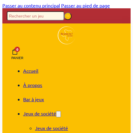
Passer au contenu principal
Passer au pied de page
0
PANIER
Accueil
À propos
Bar à jeux
Jeux de société
Jeux de société