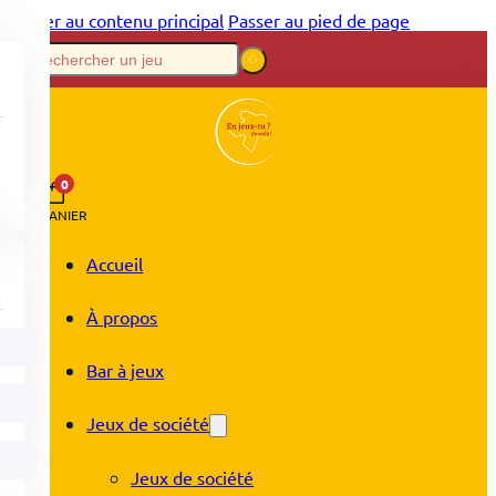
Passer au contenu principal
Passer au pied de page
0
PANIER
Accueil
À propos
Bar à jeux
Jeux de société
Jeux de société