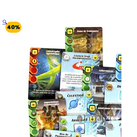
🔍
40%