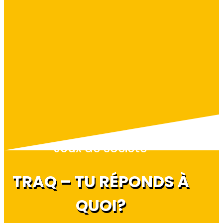
Jeux de société
TRAQ – TU RÉPONDS À
QUOI?