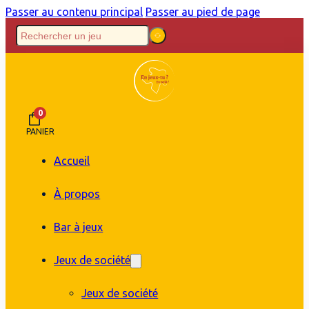
Passer au contenu principal
Passer au pied de page
0
PANIER
Accueil
À propos
Bar à jeux
Jeux de société
Jeux de société