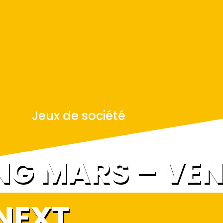
Jeux de société
NG MARS – VE
NEXT