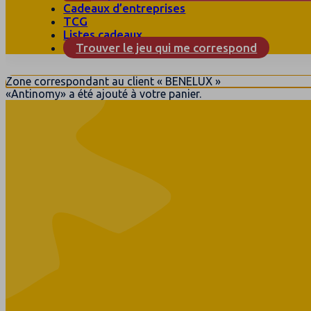
Cadeaux d’entreprises
TCG
Listes cadeaux
Trouver le jeu qui me correspond
Zone correspondant au client « BENELUX »
«Antinomy» a été ajouté à votre panier.