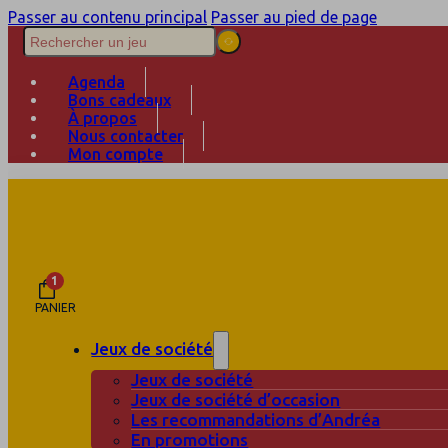
Passer au contenu principal
Passer au pied de page
Agenda
Bons cadeaux
À propos
Nous contacter
Mon compte
1
PANIER
Jeux de société
Jeux de société
Jeux de société d’occasion
Les recommandations d’Andréa
En promotions