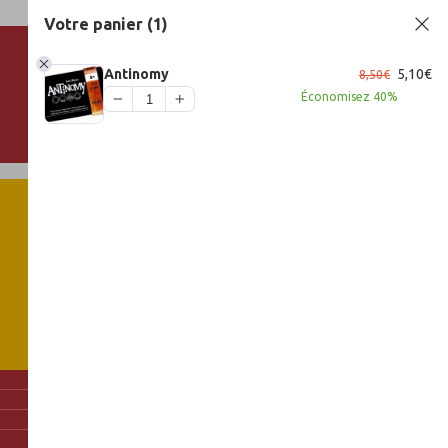
Votre panier
(1)
Le
Le
Antinomy
5,10
€
8,50
€
prix
pr
Économisez
40%
initial
ac
était :
est
8,50€.
5,