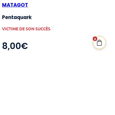
MATAGOT
Pentaquark
VICTIME DE SON SUCCÈS
0
8,00
€
Dans Pentaquark, collectez et assemblez cinq
Quarks pour former un Pentaquark tout en
évitant les pertes ou créations instables. Ce jeu
solo compact offre une expérience scientifique
et stratégique unique
Nombre de joueurs