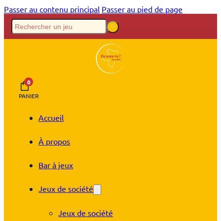
Passer au contenu principal
Passer au pied de page
0
PANIER
Accueil
À propos
Bar à jeux
Jeux de société
Jeux de société