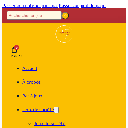
Passer au contenu principal
Passer au pied de page
0
PANIER
Accueil
À propos
Bar à jeux
Jeux de société
Jeux de société