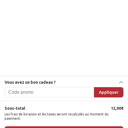
GAMEGENIC
Dés JDR Candy-like Series Rasberry
VICTIME DE SON SUCCÈS
Le
Le
18,00
€
16,20
€
prix
prix
Set de 7 dés de la marque Gamegenic
initial
actuel
Vous avez un bon cadeau ?
Appliquer
était :
est :
Catégories
Sous-total
12,00
€
18,00€.
16,20€.
Les frais de livraison et les taxes seront recalculés au moment du
Accessoires
paiement.
1
Jeu de rôle