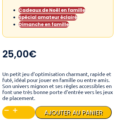
Cadeaux de Noël en famille
Spécial amateur éclairé
Dimanche en famille
25,00
€
Un petit jeu d’optimisation charmant, rapide et
futé, idéal pour jouer en famille ou entre amis.
Son univers mignon et ses règles accessibles en
font une très bonne porte d’entrée vers les jeux
de placement.
quantité
AJOUTER AU PANIER
de
Loco
Momo