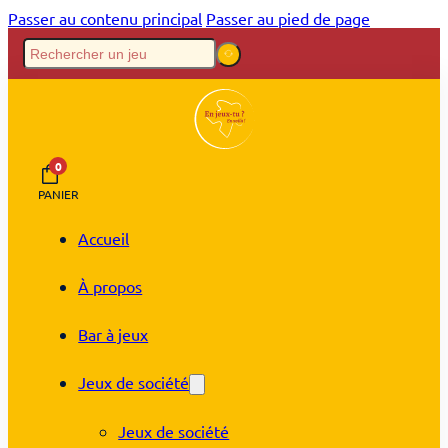
Passer au contenu principal
Passer au pied de page
0
PANIER
Accueil
À propos
Bar à jeux
Jeux de société
Jeux de société