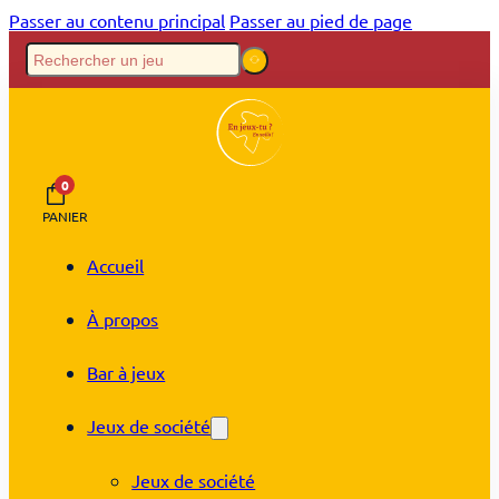
Passer au contenu principal
Passer au pied de page
0
PANIER
Accueil
À propos
Bar à jeux
Jeux de société
Jeux de société