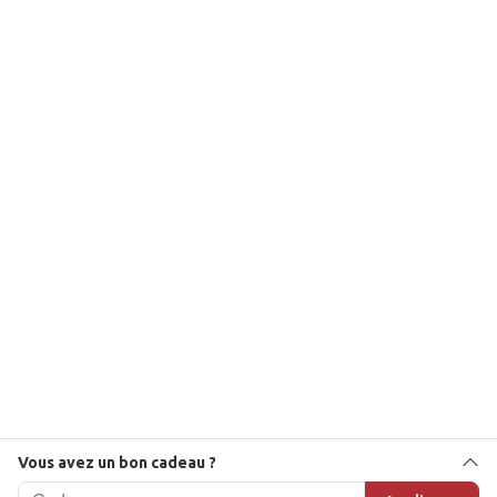
Nombre de joueurs
De 2 à 4 joueurs
Âge recommandé
12 ans et +
Durée de jeu
30 minutes
Date de sortie
Vous avez un bon cadeau ?