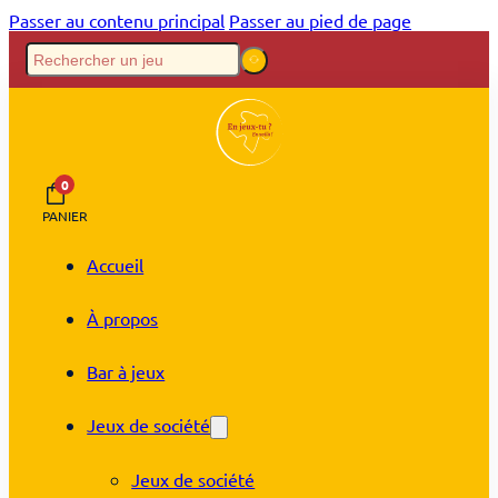
Passer au contenu principal
Passer au pied de page
0
PANIER
Accueil
À propos
Bar à jeux
Jeux de société
Jeux de société