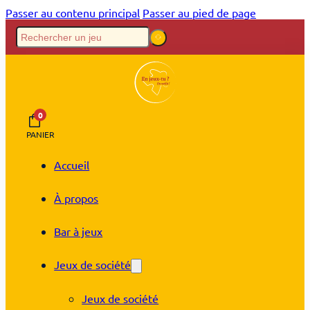
Passer au contenu principal
Passer au pied de page
0
PANIER
Accueil
À propos
Bar à jeux
Jeux de société
Jeux de société