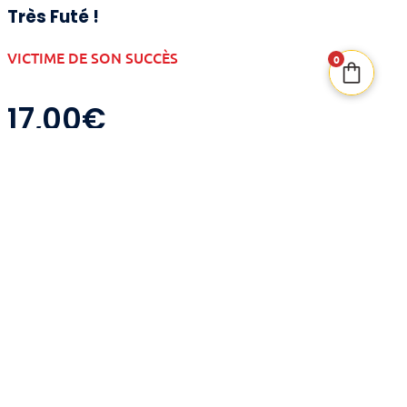
Très Futé !
VICTIME DE SON SUCCÈS
0
17,00
€
Très Futé !
est un jeu de dés et de combinaisons
où chaque lancé vous invite à prendre des
décisions cruciales. Chaque section de votre
grille correspond à un dé et à une manière
unique de marquer des points.
Catégories
Jeu à griffonner