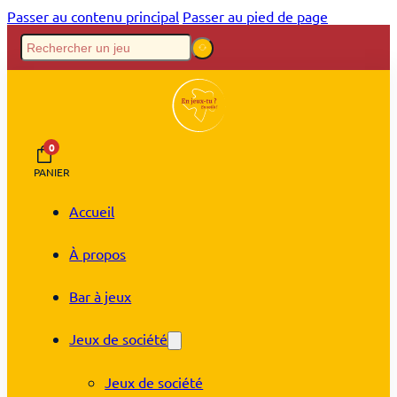
Passer au contenu principal
Passer au pied de page
0
PANIER
Accueil
À propos
Bar à jeux
Jeux de société
Jeux de société