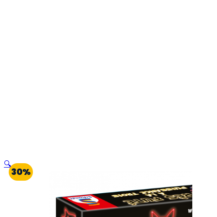
🔍
30%