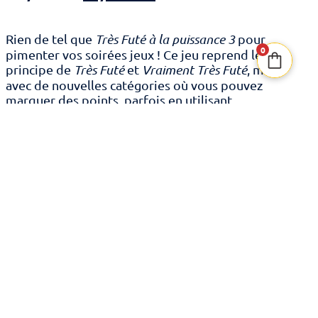
prix
prix
Rien de tel que
Très Futé à la puissance 3
pour
initial
actuel
0
pimenter vos soirées jeux ! Ce jeu reprend le
principe de
Très Futé
et
Vraiment Très Futé
, mais
avec de nouvelles catégories où vous pouvez
était :
est :
marquer des points, parfois en utilisant
plusieurs dés à la fois. Votre mission : choisissez
17,00€.
11,90€.
vos dés avec soin, placez les numéros dans les
zones colorées appropriées, et profitez des
opportunités pour créer des chaînes de points.
quantité
de
AJOUTER AU PANIER
Très
Futé
à
la
Puissance
3
Catégories