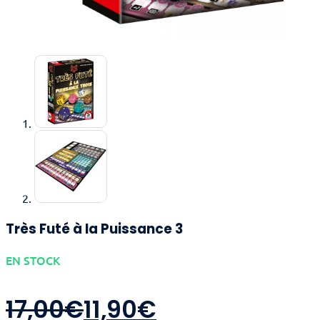
Très Futé à la Puissance 3
EN STOCK
Le
Le
17,00
€
11,90
€