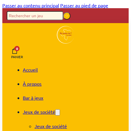
Passer au contenu principal
Passer au pied de page
0
PANIER
Accueil
À propos
Bar à jeux
Jeux de société
Jeux de société