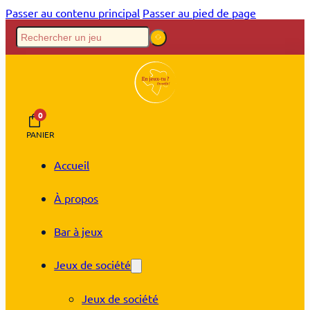
Passer au contenu principal
Passer au pied de page
0
PANIER
Accueil
À propos
Bar à jeux
Jeux de société
Jeux de société