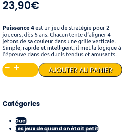
23,90
€
Puissance 4
est un jeu de stratégie pour 2
joueurs, dès 6 ans. Chacun tente d’aligner 4
jetons de sa couleur dans une grille verticale.
Simple, rapide et intelligent, il met la logique à
l’épreuve dans des duels tendus et amusants.
quantité
AJOUTER AU PANIER
de
Puissance
4
Catégories
Duel
Les jeux de quand on était petit