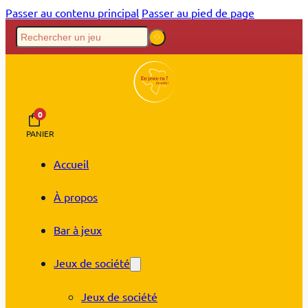
Passer au contenu principal
Passer au pied de page
0
PANIER
Accueil
À propos
Bar à jeux
Jeux de société
Jeux de société