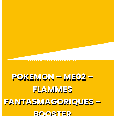
Jeux de société
POKEMON – ME02 –
FLAMMES
FANTASMAGORIQUES –
BOOSTER