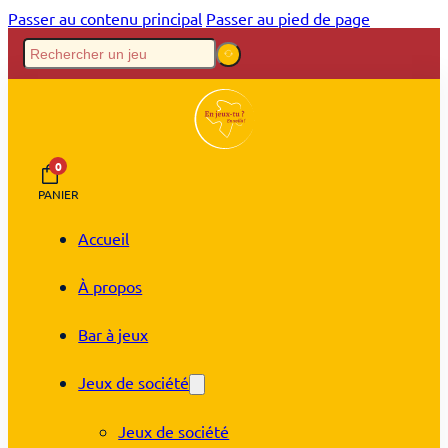
Passer au contenu principal
Passer au pied de page
0
PANIER
Accueil
À propos
Bar à jeux
Jeux de société
Jeux de société