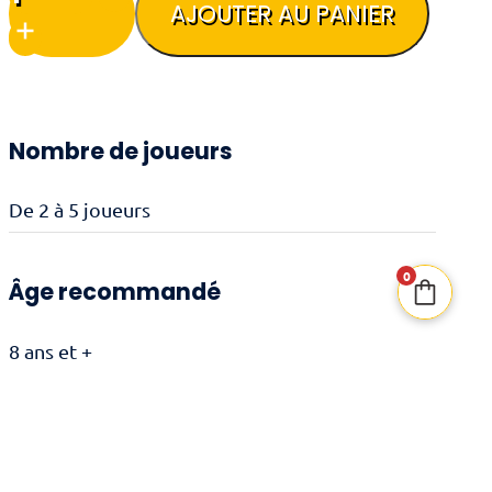
de
AJOUTER AU PANIER
Monopoly
Deal
Nombre de joueurs
De 2 à 5 joueurs
0
Âge recommandé
8 ans et +
Durée de jeu
15 minutes