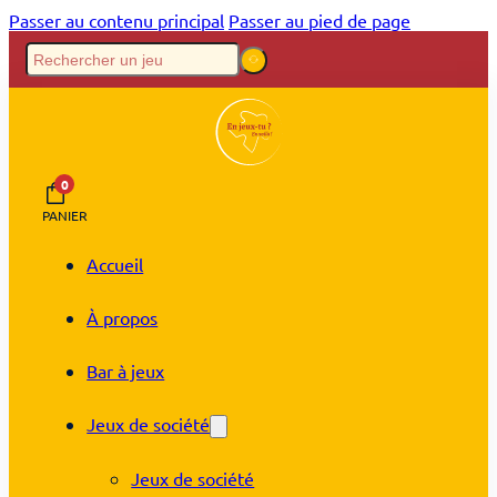
Passer au contenu principal
Passer au pied de page
0
PANIER
Accueil
À propos
Bar à jeux
Jeux de société
Jeux de société