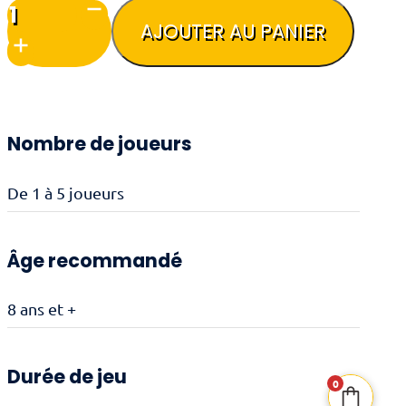
quantité
de
AJOUTER AU PANIER
Maple
Valley
Nombre de joueurs
De 1 à 5 joueurs
Âge recommandé
8 ans et +
Durée de jeu
0