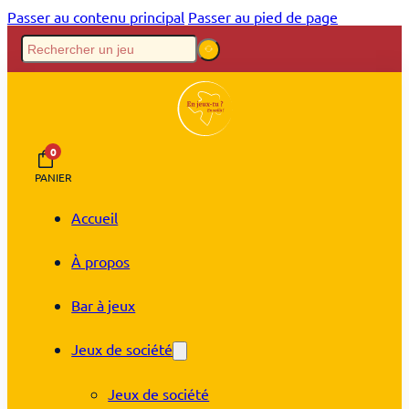
Passer au contenu principal
Passer au pied de page
0
PANIER
Accueil
À propos
Bar à jeux
Jeux de société
Jeux de société