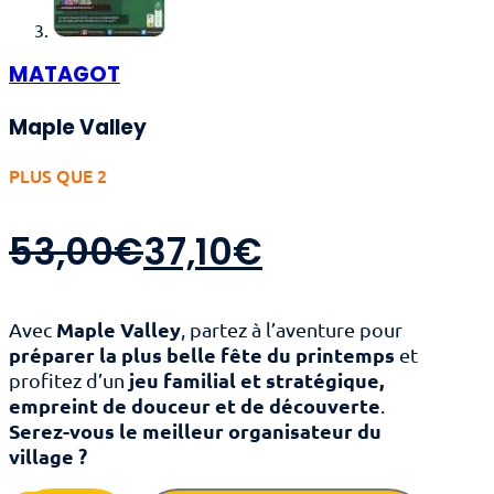
MATAGOT
Maple Valley
PLUS QUE 2
Le
Le
53,00
€
37,10
€
prix
prix
Maple Valley
Avec
, partez à l’aventure pour
initial
actuel
préparer la plus belle fête du printemps
et
jeu familial et stratégique,
profitez d’un
était :
est :
empreint de douceur et de découverte
.
Serez-vous le meilleur organisateur du
village ?
53,00€.
37,10€.