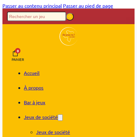
Passer au contenu principal
Passer au pied de page
0
PANIER
Accueil
À propos
Bar à jeux
Jeux de société
Jeux de société