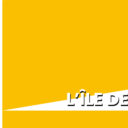
L’ÎLE 