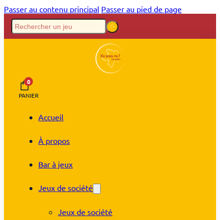
Passer au contenu principal
Passer au pied de page
0
PANIER
Accueil
À propos
Bar à jeux
Jeux de société
Jeux de société