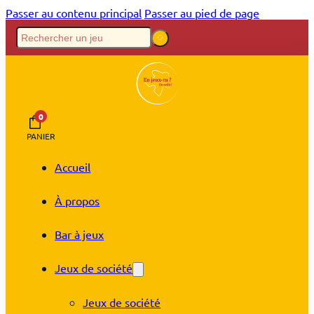
Passer au contenu principal
Passer au pied de page
0
PANIER
Accueil
À propos
Bar à jeux
Jeux de société
Jeux de société