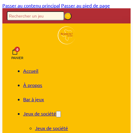
Passer au contenu principal
Passer au pied de page
0
PANIER
Accueil
À propos
Bar à jeux
Jeux de société
Jeux de société