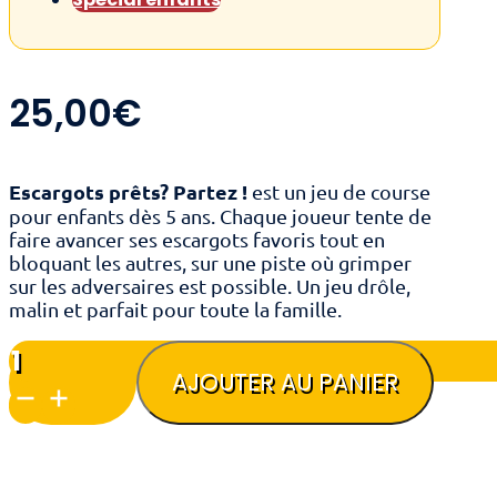
25,00
€
Escargots prêts? Partez !
est un jeu de course
pour enfants dès 5 ans. Chaque joueur tente de
faire avancer ses escargots favoris tout en
bloquant les autres, sur une piste où grimper
sur les adversaires est possible. Un jeu drôle,
malin et parfait pour toute la famille.
quantité
de
AJOUTER AU PANIER
Escargots
prêts?
Partez
!