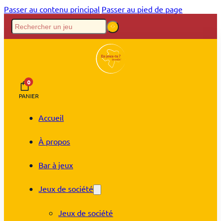
Passer au contenu principal
Passer au pied de page
0
PANIER
Accueil
À propos
Bar à jeux
Jeux de société
Jeux de société