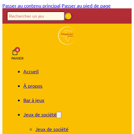
Passer au contenu principal
Passer au pied de page
0
PANIER
Accueil
À propos
Bar à jeux
Jeux de société
Jeux de société