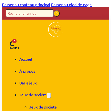
Passer au contenu principal
Passer au pied de page
0
PANIER
Accueil
À propos
Bar à jeux
Jeux de société
Jeux de société