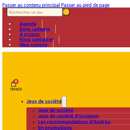
Passer au contenu principal
Passer au pied de page
Agenda
Bons cadeaux
À propos
Nous contacter
Mon compte
0
PANIER
Jeux de société
Jeux de société
Jeux de société d’occasion
Les recommandations d’Andréa
En promotions