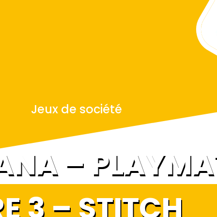
Jeux de société
ANA – PLAYMA
E 3 – STITCH