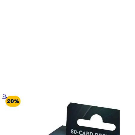
🔍
20%