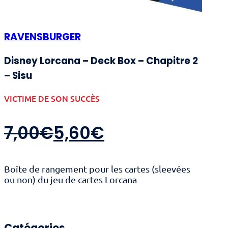
RAVENSBURGER
Disney Lorcana – Deck Box – Chapitre 2
– Sisu
VICTIME DE SON SUCCÈS
Le
Le
7,00
€
5,60
€
prix
prix
Boîte de rangement pour les cartes (sleevées
initial
actuel
ou non) du jeu de cartes Lorcana
était :
est :
Catégories