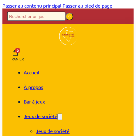
Passer au contenu principal
Passer au pied de page
0
PANIER
Accueil
À propos
Bar à jeux
Jeux de société
Jeux de société