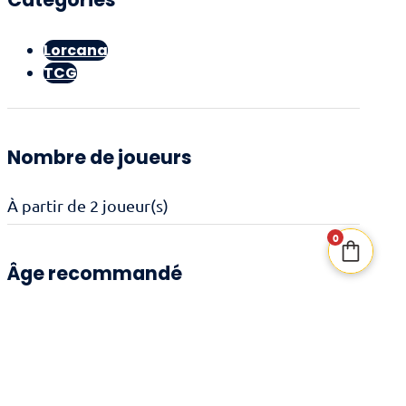
7,00€.
5,60€.
Lorcana
TCG
Nombre de joueurs
À partir de 2 joueur(s)
0
Âge recommandé
8 ans et +