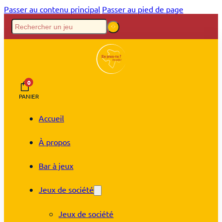
Passer au contenu principal
Passer au pied de page
0
PANIER
Accueil
À propos
Bar à jeux
Jeux de société
Jeux de société