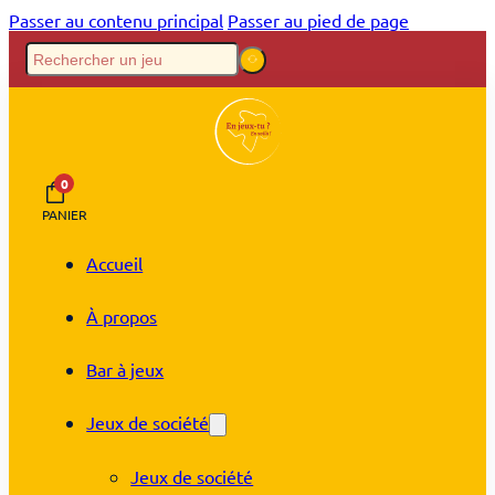
Passer au contenu principal
Passer au pied de page
0
PANIER
Accueil
À propos
Bar à jeux
Jeux de société
Jeux de société