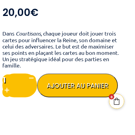
20,00
€
Dans
Courtisans
, chaque joueur doit jouer trois
cartes pour influencer la Reine, son domaine et
celui des adversaires. Le but est de maximiser
ses points en plaçant les cartes au bon moment.
Un jeu stratégique idéal pour des parties en
famille.
quantité
de
AJOUTER AU PANIER
Courtisans
0
Nombre de joueurs