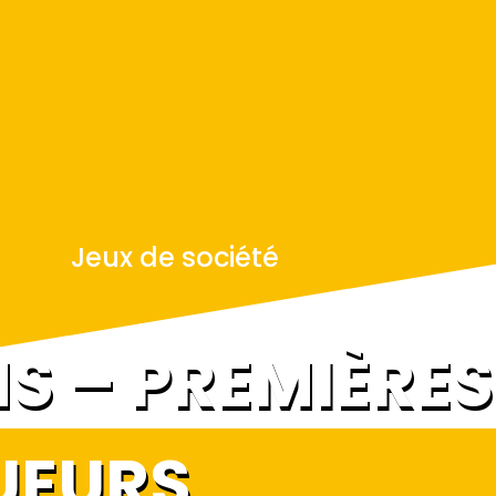
Jeux de société
S – PREMIÈRES
UEURS