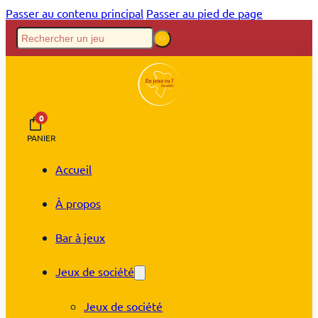
Passer au contenu principal
Passer au pied de page
0
PANIER
Accueil
À propos
Bar à jeux
Jeux de société
Jeux de société