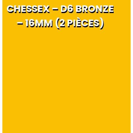
CHESSEX – D6 BRONZE
– 16MM (2 PIÈCES)