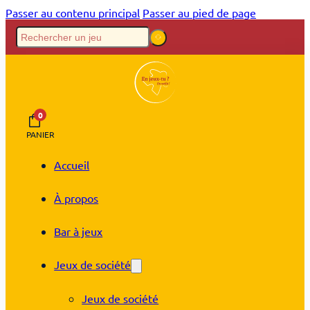
Passer au contenu principal
Passer au pied de page
0
PANIER
Accueil
À propos
Bar à jeux
Jeux de société
Jeux de société