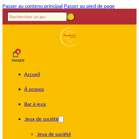
Passer au contenu principal
Passer au pied de page
0
PANIER
Accueil
À propos
Bar à jeux
Jeux de société
Jeux de société