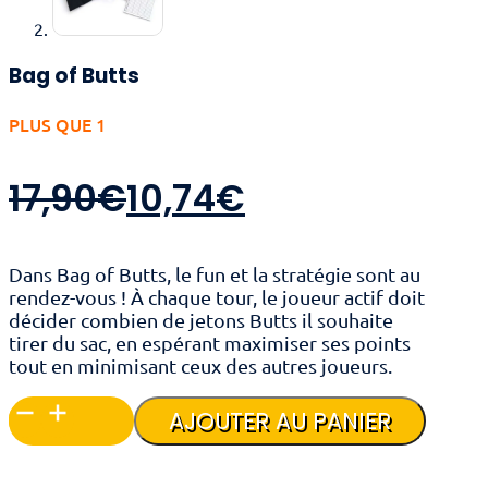
Bag of Butts
PLUS QUE 1
Le
Le
17,90
€
10,74
€
prix
prix
Dans Bag of Butts, le fun et la stratégie sont au
initial
actuel
rendez-vous ! À chaque tour, le joueur actif doit
décider combien de jetons Butts il souhaite
tirer du sac, en espérant maximiser ses points
était :
est :
tout en minimisant ceux des autres joueurs.
17,90€.
10,74€.
quantité
AJOUTER AU PANIER
de
Bag
of