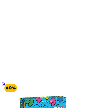
🔍
40%