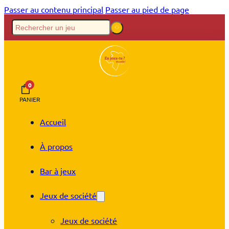
Passer au contenu principal
Passer au pied de page
0
PANIER
Accueil
À propos
Bar à jeux
Jeux de société
Jeux de société