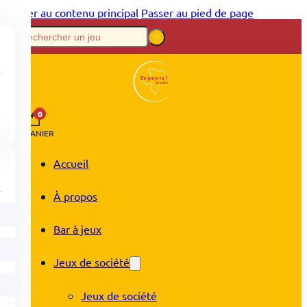
Passer au contenu principal
Passer au pied de page
0
PANIER
Accueil
À propos
Bar à jeux
Jeux de société
Jeux de société