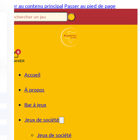
Passer au contenu principal
Passer au pied de page
0
PANIER
Accueil
À propos
Bar à jeux
Jeux de société
Jeux de société