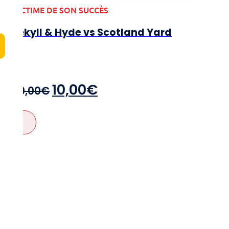
VICTIME DE SON SUCCÈS
Jekyll & Hyde vs Scotland Yard
2-6
8+
Le
Le
10,00
€
20,00
€
prix
prix
initial
actuel
était :
est :
20,00€.
10,00€.