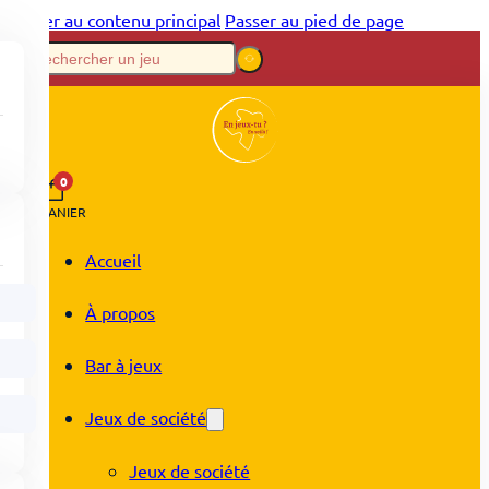
Passer au contenu principal
Passer au pied de page
0
PANIER
Accueil
À propos
Bar à jeux
Jeux de société
Jeux de société