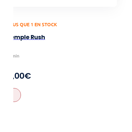
PLUS QUE 1 EN STOCK
Temple Rush
1-4
25min
8+
11,00
€