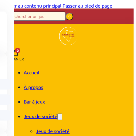
Passer au contenu principal
Passer au pied de page
0
PANIER
Accueil
À propos
Bar à jeux
Jeux de société
Jeux de société