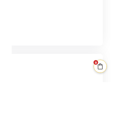
PLUS QUE 1 EN STOCK
0
Blanc Manger Coco
3-20
20min
18+
30,00
€